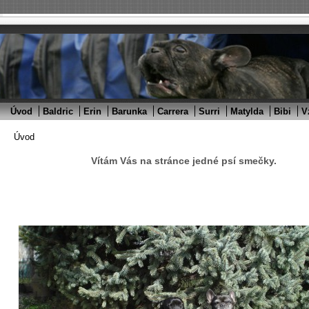
Úvod
Baldric
Erin
Barunka
Carrera
Surri
Matylda
Bibi
V
Úvod
Vítám Vás na stránce jedné psí smečky.